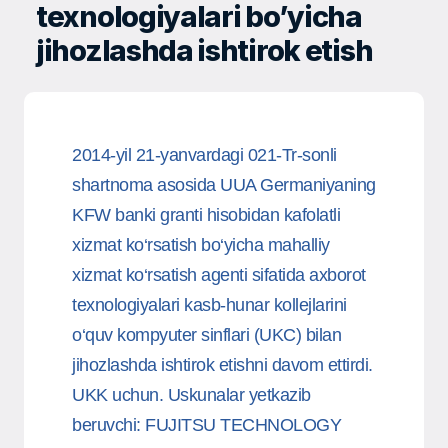
texnologiyalari bo’yicha
jihozlashda ishtirok etish
2014-yil 21-yanvardagi 021-Tr-sonli
shartnoma asosida UUA Germaniyaning
KFW banki granti hisobidan kafolatli
xizmat ko‘rsatish bo‘yicha mahalliy
xizmat ko‘rsatish agenti sifatida axborot
texnologiyalari kasb-hunar kollejlarini
o‘quv kompyuter sinflari (UKC) bilan
jihozlashda ishtirok etishni davom ettirdi.
UKK uchun. Uskunalar yetkazib
beruvchi: FUJITSU TECHNOLOGY