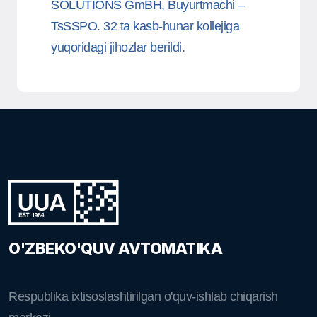
SOLUTIONS GmBH, Buyurtmachi –
TsSSPO. 32 ta kasb-hunar kollejiga
yuqoridagi jihozlar berildi.
O'ZBEKO'QUV AVTOMATIKA
Respublika ixtisoslashtirilgan o'quv-ishlab chiqarish