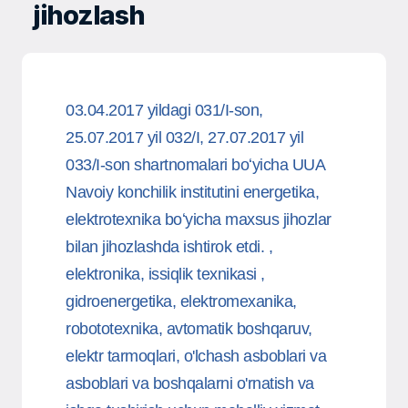
jihozlash
03.04.2017 yildagi 031/I-son,
25.07.2017 yil 032/I, 27.07.2017 yil
033/I-son shartnomalari boʻyicha UUA
Navoiy konchilik institutini energetika,
elektrotexnika boʻyicha maxsus jihozlar
bilan jihozlashda ishtirok etdi. ,
elektronika, issiqlik texnikasi ,
gidroenergetika, elektromexanika,
robototexnika, avtomatik boshqaruv,
elektr tarmoqlari, o'lchash asboblari va
asboblari va boshqalarni o'rnatish va