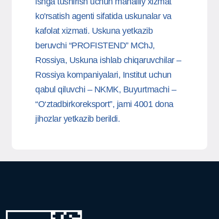
ishga tushirish uchun mahalliy xizmat
ko'rsatish agenti sifatida uskunalar va
kafolat xizmati. Uskuna yetkazib
beruvchi “PROFISTEND” MChJ,
Rossiya, Uskuna ishlab chiqaruvchilar –
Rossiya kompaniyalari, Institut uchun
qabul qiluvchi – NKMK, Buyurtmachi –
“O‘ztadbirkoreksport”, jami 4001 dona
jihozlar yetkazib berildi.